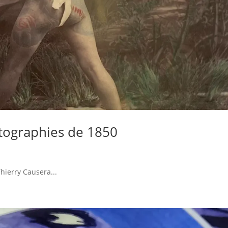
tographies de 1850
hierry Causera...