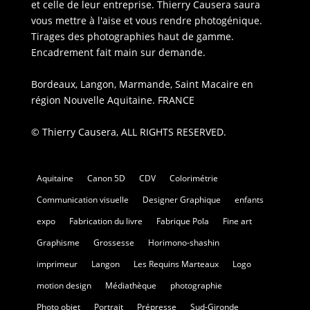
et celle de leur entreprise. Thierry Causera saura
vous mettre à l'aise et vous rendre photogénique.
Tirages des photographies haut de gamme.
Encadrement fait main sur demande.
Bordeaux, Langon, Marmande, Saint Macaire en
région Nouvelle Aquitaine. FRANCE
© Thierry Causera, ALL RIGHTS RESERVED.
Aquitaine
Canon 5D
CDV
Colorimétrie
Communication visuelle
Designer Graphique
enfants
expo
Fabrication du livre
Fabrique Pola
Fine art
Graphisme
Grossesse
Horimono-shashin
imprimeur
Langon
Les Requins Marteaux
Logo
motion design
Médiathèque
photographie
Photo objet
Portrait
Prépresse
Sud-Gironde