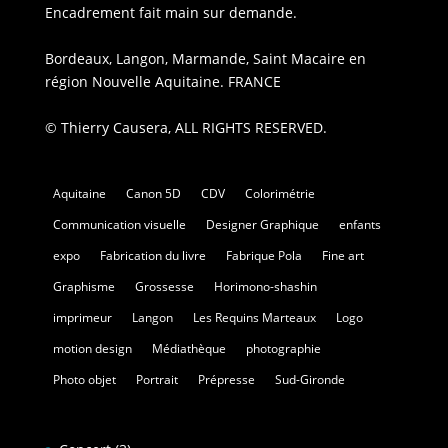
Encadrement fait main sur demande.
Bordeaux, Langon, Marmande, Saint Macaire en
région Nouvelle Aquitaine. FRANCE
© Thierry Causera, ALL RIGHTS RESERVED.
Aquitaine
Canon 5D
CDV
Colorimétrie
Communication visuelle
Designer Graphique
enfants
expo
Fabrication du livre
Fabrique Pola
Fine art
Graphisme
Grossesse
Horimono-shashin
imprimeur
Langon
Les Requins Marteaux
Logo
motion design
Médiathèque
photographie
Photo objet
Portrait
Prépresse
Sud-Gironde