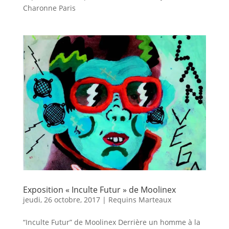
Charonne Paris
Exposition « Inculte Futur » de Moolinex
jeudi, 26 octobre, 2017
|
Requins Marteaux
“Inculte Futur” de Moolinex Derrière un homme à la