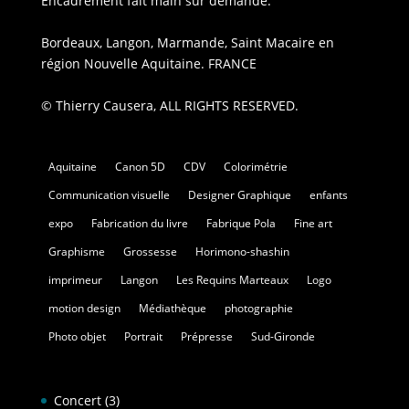
Encadrement fait main sur demande.
Bordeaux, Langon, Marmande, Saint Macaire en
région Nouvelle Aquitaine. FRANCE
© Thierry Causera, ALL RIGHTS RESERVED.
Aquitaine
Canon 5D
CDV
Colorimétrie
Communication visuelle
Designer Graphique
enfants
expo
Fabrication du livre
Fabrique Pola
Fine art
Graphisme
Grossesse
Horimono-shashin
imprimeur
Langon
Les Requins Marteaux
Logo
motion design
Médiathèque
photographie
Photo objet
Portrait
Prépresse
Sud-Gironde
Concert
(3)