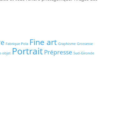
Fine art
re
Fabrique Pola
Graphisme
Grossesse
Portrait
Prépresse
o objet
Sud-Gironde