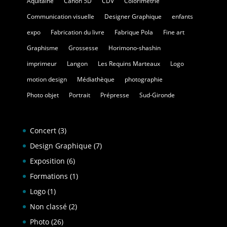
Aquitaine
Canon 5D
CDV
Colorimétrie
Communication visuelle
Designer Graphique
enfants
expo
Fabrication du livre
Fabrique Pola
Fine art
Graphisme
Grossesse
Horimono-shashin
imprimeur
Langon
Les Requins Marteaux
Logo
motion design
Médiathèque
photographie
Photo objet
Portrait
Prépresse
Sud-Gironde
Concert
(3)
Design Graphique
(7)
Exposition
(6)
Formations
(1)
Logo
(1)
Non classé
(2)
Photo
(26)