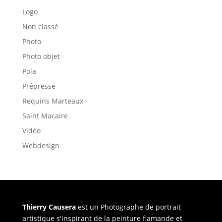
Logo
Non classé
Photo
Photo objet
Pola
Prépresse
Requins Marteaux
Saint Macaire
Vidéo
Webdesign
Thierry Causera
est un Photographe de portrait
artistique s'inspirant de la peinture flamande et