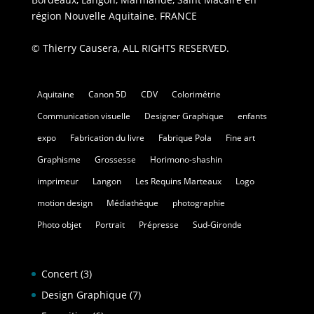
région Nouvelle Aquitaine. FRANCE
© Thierry Causera, ALL RIGHTS RESERVED.
Aquitaine
Canon 5D
CDV
Colorimétrie
Communication visuelle
Designer Graphique
enfants
expo
Fabrication du livre
Fabrique Pola
Fine art
Graphisme
Grossesse
Horimono-shashin
imprimeur
Langon
Les Requins Marteaux
Logo
motion design
Médiathèque
photographie
Photo objet
Portrait
Prépresse
Sud-Gironde
Concert
(3)
Design Graphique
(7)