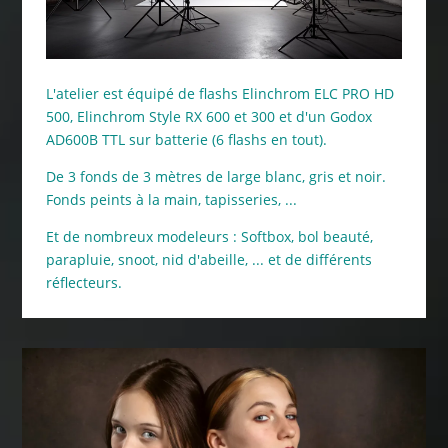
L'atelier est équipé de flashs Elinchrom ELC PRO HD
500, Elinchrom Style RX 600 et 300 et d'un Godox
AD600B TTL sur batterie (6 flashs en tout).
De 3 fonds de 3 mètres de large blanc, gris et noir.
Fonds peints à la main, tapisseries, ...
Et de nombreux modeleurs : Softbox, bol beauté,
parapluie, snoot, nid d'abeille, ... et de différents
réflecteurs.