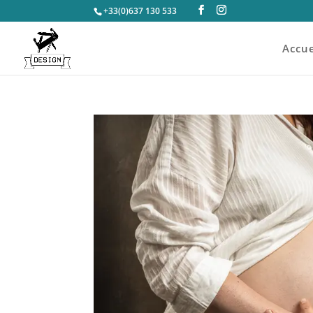
+33(0)637 130 533
Accue