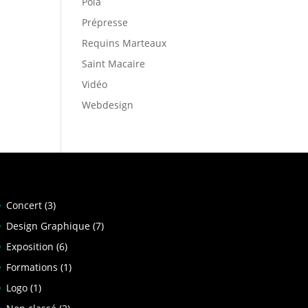
Pola
Prépresse
Requins Marteaux
Saint Macaire
Vidéo
Webdesign
Concert
(3)
Design Graphique
(7)
Exposition
(6)
Formations
(1)
Logo
(1)