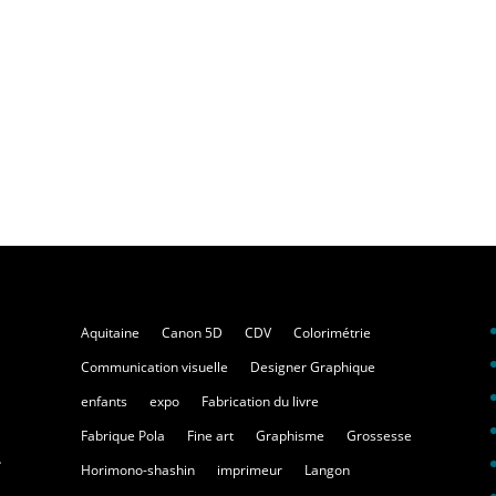
Aquitaine
Canon 5D
CDV
Colorimétrie
Communication visuelle
Designer Graphique
enfants
expo
Fabrication du livre
Fabrique Pola
Fine art
Graphisme
Grossesse
.
Horimono-shashin
imprimeur
Langon