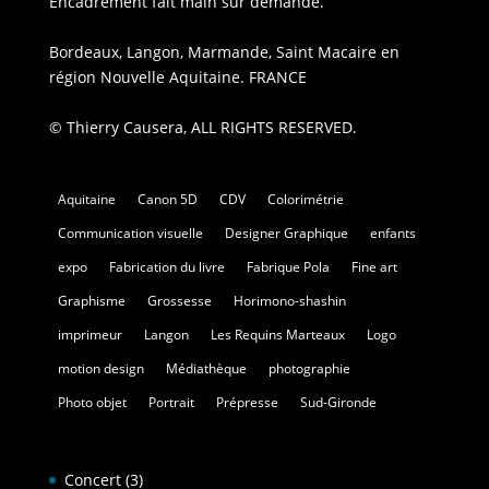
Encadrement fait main sur demande.
Bordeaux, Langon, Marmande, Saint Macaire en
région Nouvelle Aquitaine. FRANCE
© Thierry Causera, ALL RIGHTS RESERVED.
Aquitaine
Canon 5D
CDV
Colorimétrie
Communication visuelle
Designer Graphique
enfants
expo
Fabrication du livre
Fabrique Pola
Fine art
Graphisme
Grossesse
Horimono-shashin
imprimeur
Langon
Les Requins Marteaux
Logo
motion design
Médiathèque
photographie
Photo objet
Portrait
Prépresse
Sud-Gironde
Concert
(3)