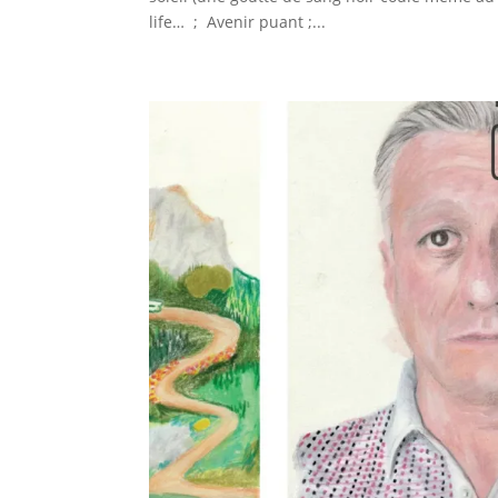
life… ; Avenir puant ;...