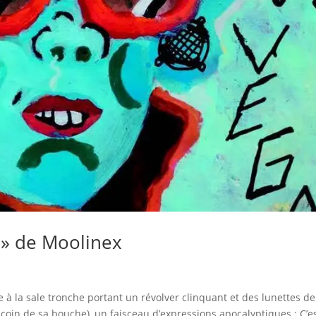
r » de Moolinex
à la sale tronche portant un révolver clinquant et des lunettes de
coin de sa bouche), un faisceau d’expressions apocalyptiques : C’es