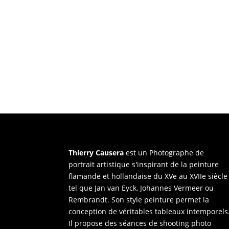
Thierry Causera
est un Photographe de
portrait artistique s'inspirant de la peinture
flamande et hollandaise du XVe au XVIIe siècle
tel que Jan van Eyck, Johannes Vermeer ou
Rembrandt. Son style peinture permet la
conception de véritables tableaux intemporels
Il propose des séances de shooting photo