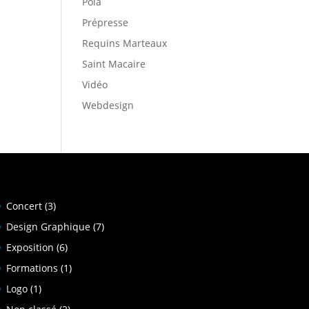
Pola
Prépresse
Requins Marteaux
Saint Macaire
Vidéo
Webdesign
Concert
(3)
Design Graphique
(7)
Exposition
(6)
Formations
(1)
Logo
(1)