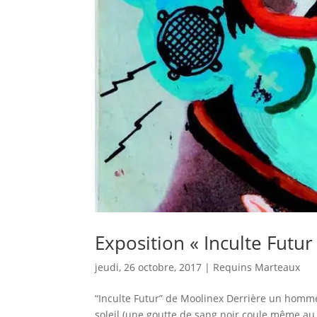
Exposition « Inculte Futu
jeudi, 26 octobre, 2017
|
Requins Marteaux
“Inculte Futur” de Moolinex Derrière un homme 
soleil (une goutte de sang noir coule même au 