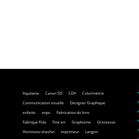
Aquitaine
Canon 5D
CDV
Colorimétrie
Communication visuelle
Designer Graphique
enfants
expo
Fabrication du livre
Fabrique Pola
Fine art
Graphisme
Grossesse
.
Horimono-shashin
imprimeur
Langon