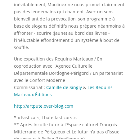
inévitablement, Moolinex ne nous promet clairement
pas des lendemains qui chantent. Avec un sens
bienveillant de la provocation, son programme à
base de slogans définitifs nous prépare néanmoins à
affronter - sourire (jaune) au bord des lèvres -
l'inéluctable effondrement d'un système à bout de
souffle.
Une exposition des Requins Marteaux / En
coproduction avec l'Agence Culturelle
Départementale Dordogne-Périgord / En partenariat
avec le Confort Moderne
Commissariat :
Camille de Singly
&
Les Requins
Marteaux Éditions
http://artpute.over-blog.com
* « Fast cars, I hate fast cars ».
** Après Inculte futur à l’Espace culturel François
Mitterrand de Périgueux et Le futur n’a pas d’issue
de secours à Pollen (Monflanquin).