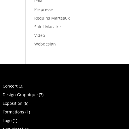
Pola
Prépresse
Requins Marteaux
Saint Macaire
Vidéo
Webdesign
Concert
(3)
Design Graphique
(7)
Exposition
(6)
Formations
(1)
Logo
(1)