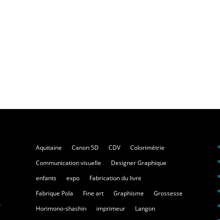
Aquitaine
Canon 5D
CDV
Colorimétrie
Communication visuelle
Designer Graphique
enfants
expo
Fabrication du livre
Fabrique Pola
Fine art
Graphisme
Grossesse
.
Horimono-shashin
imprimeur
Langon