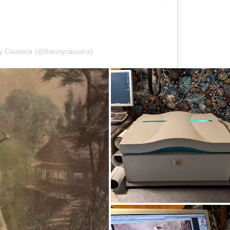
ry Causera (@thierrycausera)