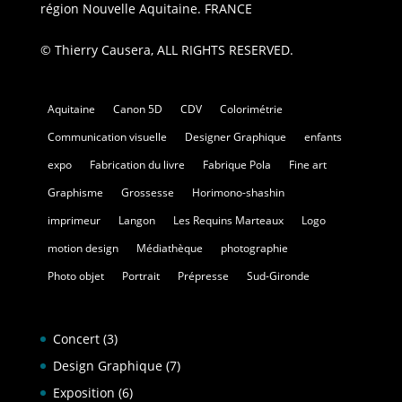
région Nouvelle Aquitaine. FRANCE
© Thierry Causera, ALL RIGHTS RESERVED.
Aquitaine
Canon 5D
CDV
Colorimétrie
Communication visuelle
Designer Graphique
enfants
expo
Fabrication du livre
Fabrique Pola
Fine art
Graphisme
Grossesse
Horimono-shashin
imprimeur
Langon
Les Requins Marteaux
Logo
motion design
Médiathèque
photographie
Photo objet
Portrait
Prépresse
Sud-Gironde
Concert
(3)
Design Graphique
(7)
Exposition
(6)