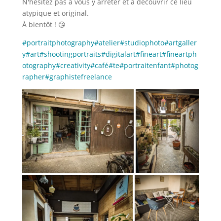
N'hésitez pas à vous y arrêter et à découvrir ce lieu
atypique et original.
À bientôt ! 😘
#portraitphotography
#atelier
#studiophoto
#artgaller
y
#art
#shootingportraits
#digitalart
#fineart
#fineartph
otography
#creativity
#café
#te
#portraitenfant
#photog
rapher
#graphistefreelance