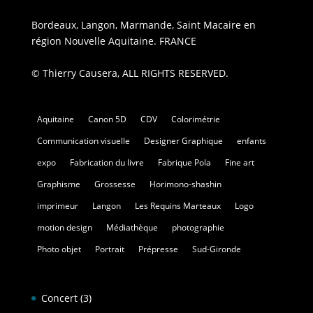
Bordeaux, Langon, Marmande, Saint Macaire en
région Nouvelle Aquitaine. FRANCE
© Thierry Causera, ALL RIGHTS RESERVED.
Aquitaine
Canon 5D
CDV
Colorimétrie
Communication visuelle
Designer Graphique
enfants
expo
Fabrication du livre
Fabrique Pola
Fine art
Graphisme
Grossesse
Horimono-shashin
imprimeur
Langon
Les Requins Marteaux
Logo
motion design
Médiathèque
photographie
Photo objet
Portrait
Prépresse
Sud-Gironde
Concert
(3)