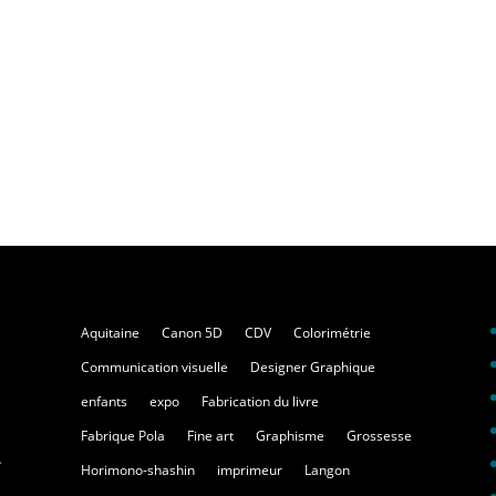
Aquitaine
Canon 5D
CDV
Colorimétrie
Communication visuelle
Designer Graphique
enfants
expo
Fabrication du livre
Fabrique Pola
Fine art
Graphisme
Grossesse
.
Horimono-shashin
imprimeur
Langon