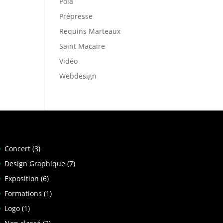
Pola
Prépresse
Requins Marteaux
Saint Macaire
Vidéo
Webdesign
Concert
(3)
Design Graphique
(7)
Exposition
(6)
Formations
(1)
Logo
(1)