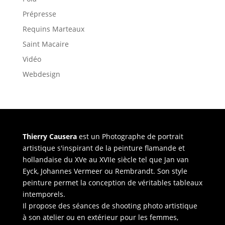
Prépresse
Requins Marteaux
Saint Macaire
Vidéo
Webdesign
Thierry Causera
est un Photographe de portrait
artistique s'inspirant de la peinture flamande et
hollandaise du XVe au XVIIe siècle tel que Jan van
Eyck, Johannes Vermeer ou Rembrandt. Son style
peinture permet la conception de véritables tableaux
intemporels.
Il propose des séances de shooting photo artistique
à son atelier ou en extérieur pour les femmes,