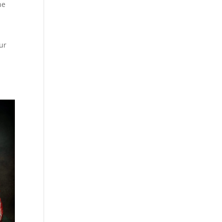
ne
ur