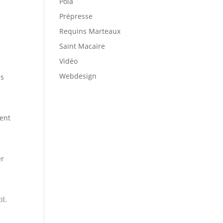
Pola
Prépresse
Requins Marteaux
Saint Macaire
Vidéo
Webdesign
es
cent
er
il.