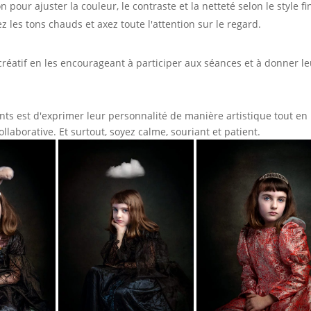
pour ajuster la couleur, le contraste et la netteté selon le style fi
z les tons chauds et axez toute l'attention sur le regard.
réatif en les encourageant à participer aux séances et à donner le
fants est d'exprimer leur personnalité de manière artistique tout en
laborative. Et surtout, soyez calme, souriant et patient.